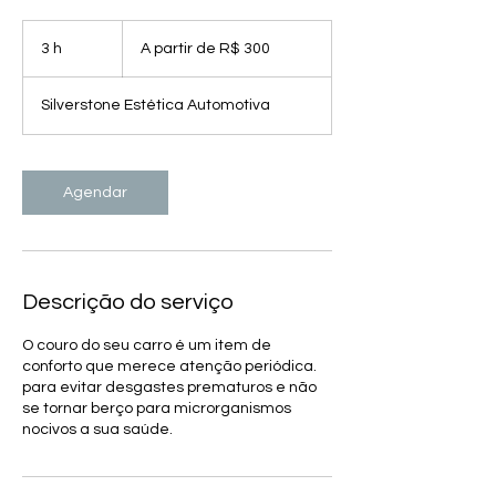
A
partir
3 h
3
A partir de R$ 300
de
300
h
Reais
brasileiros
Silverstone Estética Automotiva
Agendar
Descrição do serviço
O couro do seu carro é um item de
conforto que merece atenção periódica.
para evitar desgastes prematuros e não
se tornar berço para microrganismos
nocivos a sua saúde.